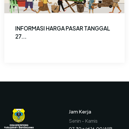
INFORMASI HARGA PASAR TANGGAL
27...
Dinamika Harga Pasar Bondowoso: C...
Jam Kerja
Senin - Kamis
07.30 s/d 16.00 WIB