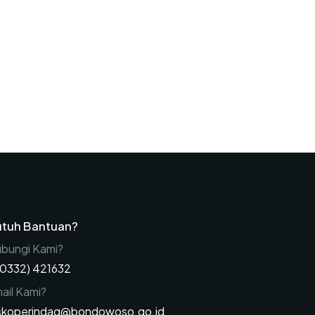
tuh Bantuan?
bungi Kami?
(0332) 421632
ail Kami?
skoperindag@bondowoso.go.id