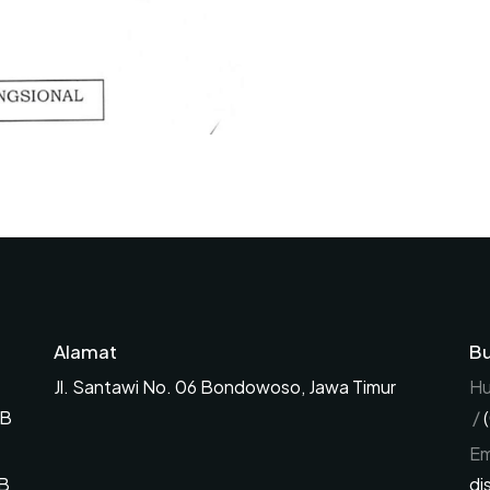
Alamat
Bu
Jl. Santawi No. 06 Bondowoso, Jawa Timur
Hu
IB
/
Em
IB
di