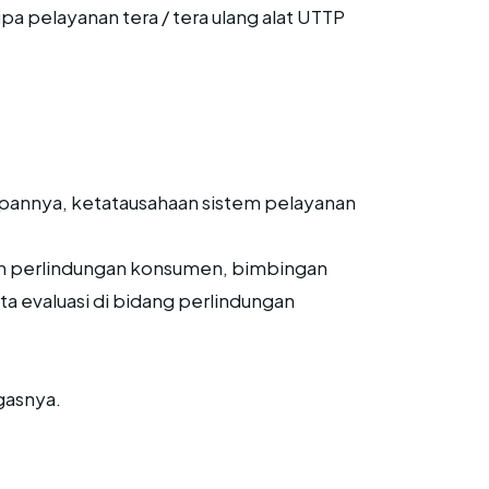
 pelayanan tera / tera ulang alat UTTP
:
kapannya, ketatausahaan sistem pelayanan
an perlindungan konsumen, bimbingan
 evaluasi di bidang perlindungan
gasnya.