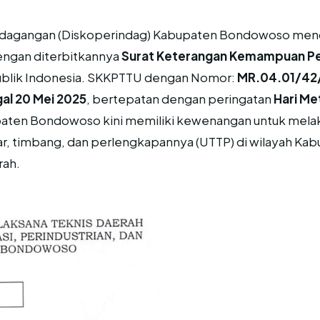
Perdagangan (Diskoperindag) Kabupaten Bondowoso men
engan diterbitkannya
Surat Keterangan Kemampuan Pel
blik Indonesia. SKKPTTU dengan Nomor:
MR.04.01/42
al 20 Mei 2025
, bertepatan dengan peringatan
Hari Me
ten Bondowoso kini memiliki kewenangan untuk melaks
akar, timbang, dan perlengkapannya (UTTP) di wilayah Ka
rah.