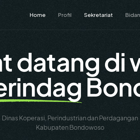
Home
Profil
Sekretariat
Bida
t datang di 
erindag
Bon
Dinas Koperasi, Perindustrian dan Perdagangan
Kabupaten Bondowoso