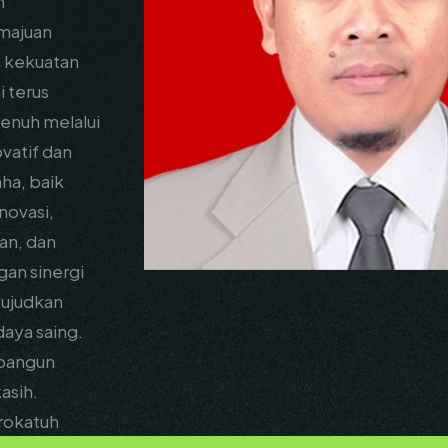
n
majuan
 kekuatan
 terus
enuh melalui
vatif dan
aha, baik
novasi,
an, dan
gan sinergi
wujudkan
daya saing.
mbangun
asih.
rokatuh