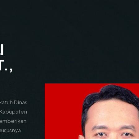
I
.,
katuh Dinas
 Kabupaten
emberikan
hususnya