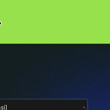
i
si]