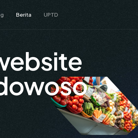
ng
Berita
UPTD
website
dowoso