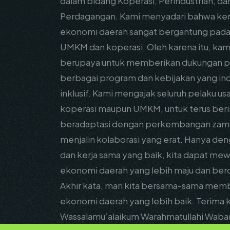
dalam bidang Koperasi, Perindustrian, da
Perdagangan. Kami menyadari bahwa ke
ekonomi daerah sangat bergantung pada
UMKM dan koperasi. Oleh karena itu, kami
berupaya untuk memberikan dukungan p
berbagai program dan kebijakan yang ino
inklusif. Kami mengajak seluruh pelaku us
koperasi maupun UMKM, untuk terus beri
beradaptasi dengan perkembangan zam
menjalin kolaborasi yang erat. Hanya den
dan kerja sama yang baik, kita dapat me
ekonomi daerah yang lebih maju dan ber
Akhir kata, mari kita bersama-sama me
ekonomi daerah yang lebih baik. Terima k
Wassalamu’alaikum Warahmatullahi Waba