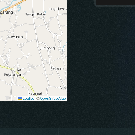
Leaflet
|
©
OpenStreetMap